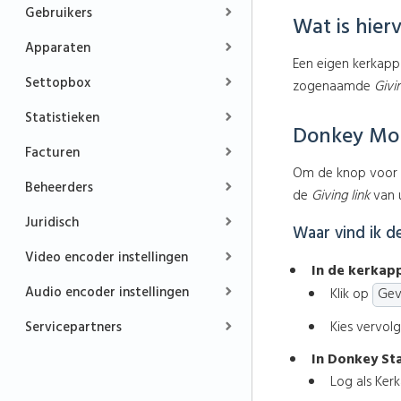
Gebruikers
Wat is hier
Apparaten
Een eigen kerkapp
Settopbox
zogenaamde
Givin
Statistieken
Donkey Mobi
Facturen
Om de knop voor d
Beheerders
de
Giving link
van u
Juridisch
Waar vind ik de
Video encoder instellingen
In de kerkap
Audio encoder instellingen
Klik op
Ge
Kies vervol
Servicepartners
In Donkey Sta
Log als Ker