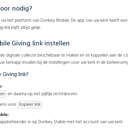
voor nodig?
 via het platform van Donkey Mobile. De app van uw kerk heeft een 
g link
blijft altijd gelijk.
le Giving link instellen
e digitale collecte beschikbaar te maken en te koppelen aan de co
w kerkapp invullen bij de instellingen voor uw kerk in de beheerom
 Giving link?
p:
ven
en daarna op het pijlltje rechtsboven
gens voor
Kopieer link
ble:
kappbeheerder in op Donkey Stable met het account van uw kerk