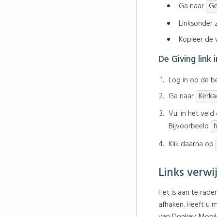
Ga naar
G
Linksonder 
Kopieer de 
De Giving link 
Log in op de b
Ga naar
Kerka
Vul in het vel
Bijvoorbeeld
Klik daarna op
Links verwi
Het is aan te rad
afhaken. Heeft u m