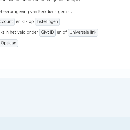
 in aan de hand van de volgende stappen:
eheeromgeving van Kerkdienstgemist.
ccount
en klik op
Instellingen
nks in het veld onder
Givt ID
en of
Universele link
Opslaan