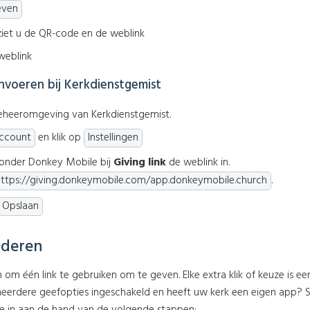
even
ziet u de QR-code en de weblink
weblink
invoeren bij Kerkdienstgemist
eheeromgeving van Kerkdienstgemist.
ccount
en klik op
Instellingen
d onder Donkey Mobile bij
Giving link
de weblink in.
https://giving.donkeymobile.com/app.donkeymobile.church
.
Opslaan
jderen
en om één link te gebruiken om te geven. Elke extra klik of keuze i
eerdere geefopties ingeschakeld en heeft uw kerk een eigen app? St