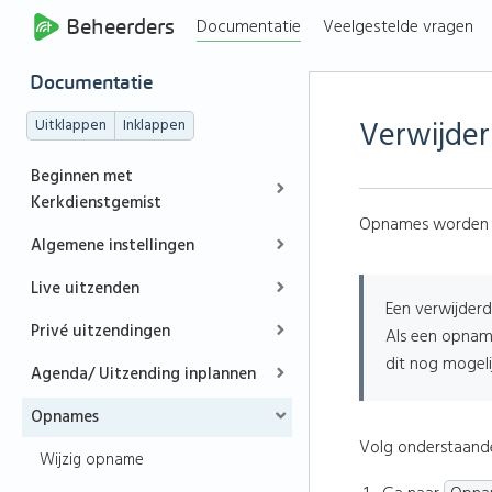
Beheerders
Documentatie
Veelgestelde vragen
Documentatie
Verwijde
Uitklappen
Inklappen
Beginnen met
Kerkdienstgemist
Opnames worden au
Algemene instellingen
Live uitzenden
Een verwijderd
Privé uitzendingen
Als een opname
dit nog mogelij
Agenda/ Uitzending inplannen
Opnames
Volg onderstaand
Wijzig opname