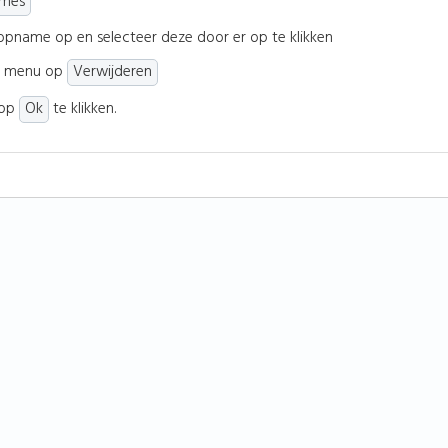
mes
 opname op en selecteer deze door er op te klikken
ker menu op
Verwijderen
 op
Ok
te klikken.