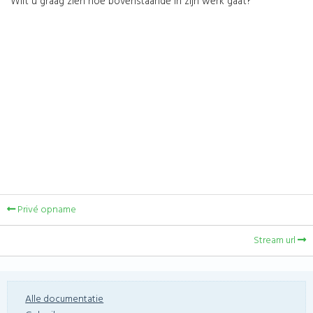
Wilt u graag zien hoe bovenstaande in zijn werk gaat?
Privé opname
Stream url
Alle documentatie